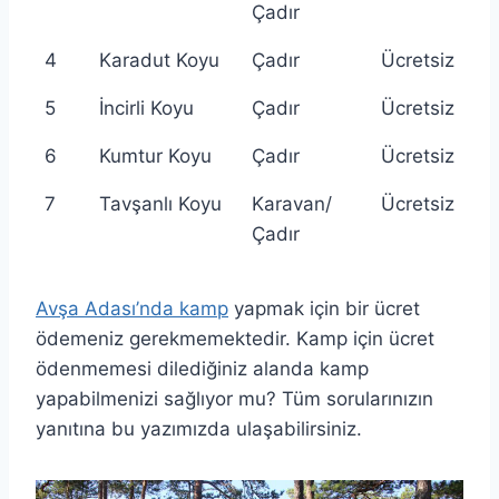
Çadır
4
Karadut Koyu
Çadır
Ücretsiz
5
İncirli Koyu
Çadır
Ücretsiz
6
Kumtur Koyu
Çadır
Ücretsiz
7
Tavşanlı Koyu
Karavan/
Ücretsiz
Çadır
Avşa Adası’nda kamp
yapmak için bir ücret
ödemeniz gerekmemektedir. Kamp için ücret
ödenmemesi dilediğiniz alanda kamp
yapabilmenizi sağlıyor mu? Tüm sorularınızın
yanıtına bu yazımızda ulaşabilirsiniz.