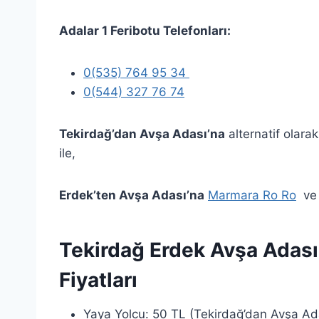
Adalar 1 Feribotu Telefonları
:
0(535) 764 95 34
0(544) 327 76 74
Tekirdağ’dan Avşa Adası’na
alternatif olara
ile,
Erdek’ten Avşa Adası’na
Marmara Ro Ro
v
Tekirdağ Erdek Avşa Adası 
Fiyatları
Yaya Yolcu: 50 TL (Tekirdağ’dan Avşa Ad