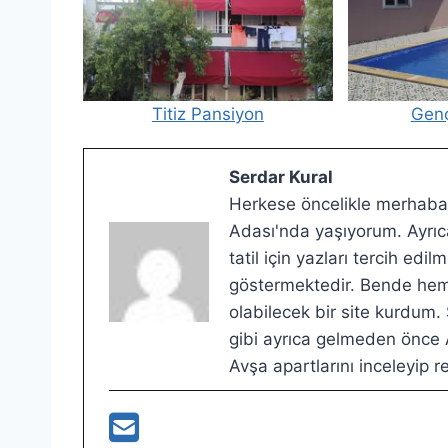
Titiz Pansiyon
Genç
Serdar Kural
Herkese öncelikle merhabal
Adası'nda yaşıyorum. Ayrıca
tatil için yazları tercih ed
göstermektedir. Bende hem g
olabilecek bir site kurdum.
gibi ayrıca gelmeden önce A
Avşa apartlarını inceleyip re