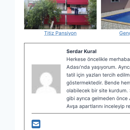
Titiz Pansiyon
Genç
Serdar Kural
Herkese öncelikle merhabal
Adası'nda yaşıyorum. Ayrıca
tatil için yazları tercih ed
göstermektedir. Bende hem g
olabilecek bir site kurdum.
gibi ayrıca gelmeden önce A
Avşa apartlarını inceleyip re