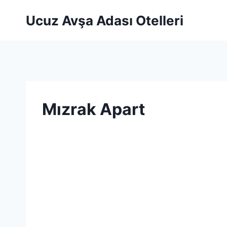
Skip
Ucuz Avşa Adası Otelleri
to
content
Mızrak Apart