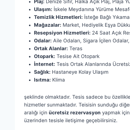
Plaj:
Denize Sıfır,
Halka Açık Plaj,
Plaja Y
Ulaşım:
İskele Meydanına Yürüme Mesaf
Temizlik Hizmetleri:
İsteğe Bağlı Yıkam
Mağazalar:
Market,
Hediyelik Eşya Dükk
Resepsiyon Hizmetleri:
24 Saat Açık Re
Odalar:
Aile Odaları,
Sigara İçilen Odalar
Ortak Alanlar:
Teras
Otopark:
Tesise Ait Otopark
İnternet:
Tesis Ortak Alanlarında Ücretsi
Sağlık:
Hastaneye Kolay Ulaşım
Isıtma:
Klima
şeklinde olmaktadır. Tesis sadece bu özellikler
hizmetler sunmaktadır. Teisisin sunduğu diğer
aralığı için
ücretsiz rezervasyon
yapmak için 
üzerinden tesisle iletişime geçebilirsiniz.