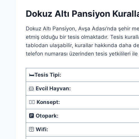
Dokuz Altı Pansiyon Kuralla
Dokuz Altı Pansiyon, Avşa Adası’nda şehir merk
etmiş olduğu bir tesis olmaktadır. Tesis kurall
tablodan ulaşabilir, kurallar hakkında daha de
telefon numarası üzerinden tesis yetkilileri ile 
🛏️
Tesis Tipi:
🐹
Evcil Hayvan:
🏊🏻‍
Konsept:
🅿️
Otopark:
🛜
Wifi: