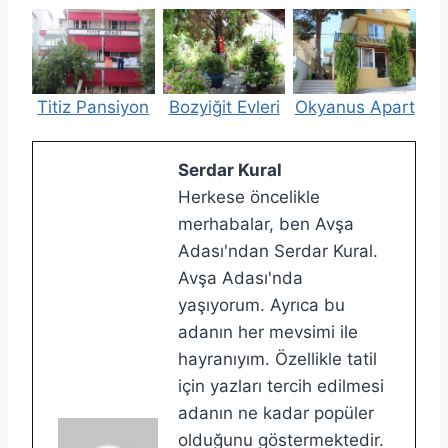
Titiz Pansiyon
Bozyiğit Evleri
Okyanus Apart
Serdar Kural
Herkese öncelikle
merhabalar, ben Avşa
Adası'ndan Serdar Kural.
Avşa Adası'nda
yaşıyorum. Ayrıca bu
adanın her mevsimi ile
hayranıyım. Özellikle tatil
için yazları tercih edilmesi
adanın ne kadar popüler
olduğunu göstermektedir.