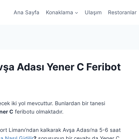
Ana Sayfa
Konaklama
Ulaşım
Restoranlar
vşa Adası Yener C Feribot
ecek iki yol mevcuttur. Bunlardan bir tanesi
ner C
feribotu olmaktadır.
rt Limanı’ndan kalkarak Avşa Adası’na 5-6 saat
 Nasıl Gidilir
?
sorusunun bir cevabı da Yener C