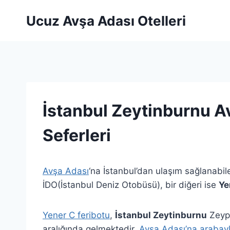
Skip
Ucuz Avşa Adası Otelleri
to
content
İstanbul Zeytinburnu A
Seferleri
Avşa Adası
‘na İstanbul’dan ulaşım sağlanabil
İDO(İstanbul Deniz Otobüsü), bir diğeri ise
Ye
Yener C feribotu
,
İstanbul Zeytinburnu
Zeypo
aralığında gelmektedir.
Avşa Adası’na arabayla