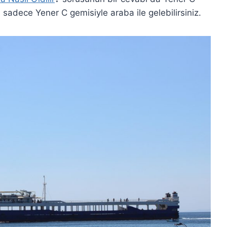
 sadece Yener C gemisiyle araba ile gelebilirsiniz.